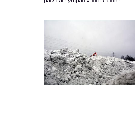
päivittäin ympäri vuorokauden.