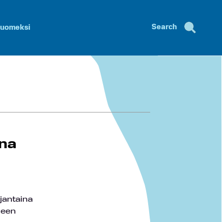
Search
uomeksi
ana
jantaina
leen