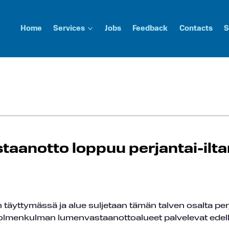
Home
Services
Jobs
Feedback
Contacts
S
taanotto loppuu perjantai-ilt
täyttymässä ja alue suljetaan tämän talven osalta per
olmenkulman lumenvastaanottoalueet palvelevat edel