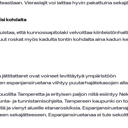
äteastiaan. Vieraslajit voi laittaa hyvin pakattuina sekaj
isi kohdalta
staa, että kunnossapitolaki velvoittaa kiinteistönhalt
ut roskat myös kadulta tontin kohdalta aina kadun ke
a jättitattaret ovat voineet levittäytyä ympäristöön
en espanjansiruetana viihtyy puutarhajätekasojen alla
olilta Tamperetta ja erityisen paljon niitä esiintyy Ne
orjunta- ja tunnistamisohjeita. Tampereen kaupunki on t
ä ja vienyt alueille etanaroskiksia. Espanjansiruetana
seen sekajätteeseen. Espanjansiruetanaa ei tule sekoit