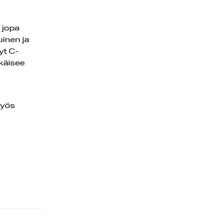
 jopa
uinen ja
yt C-
hkäisee
myös