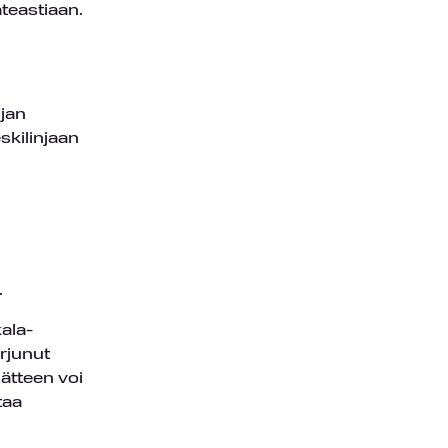
äteastiaan.
ijan
skilinjaan
.
kala-
orjunut
jätteen voi
taa