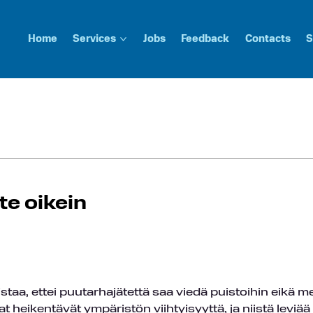
Home
Services
Jobs
Feedback
Contacts
S
te oikein
a, ettei puutarhajätettä saa viedä puistoihin eikä me
t heikentävät ympäristön viihtyisyyttä, ja niistä leviää