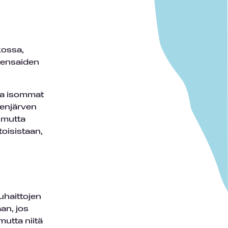
kossa,
pensaiden
 ja isommat
tenjärven
 mutta
toisistaan,
juhaittojen
an, jos
mutta niitä