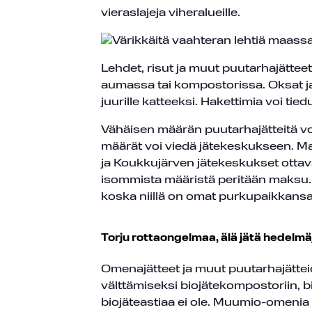
vieraslajeja viheralueille.
Lehdet, risut ja muut puutarhajättee
aumassa tai kompostorissa. Oksat ja
juurille katteeksi. Hakettimia voi ti
Vähäisen määrän puutarhajätteitä voi 
määrät voi viedä jätekeskukseen. M
ja Koukkujärven jätekeskukset ottav
isommista määristä peritään maksu. Ri
koska niillä on omat purkupaikkansa 
Torju rottaongelmaa, älä jätä hedelm
Omenajätteet ja muut puutarhajätteide
välttämiseksi biojätekompostoriin, b
biojäteastiaa ei ole. Muumio-omenia e