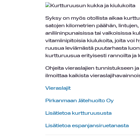
Syksy on myös otollista aikaa kurttur
satojen kilometrien päähän, lintujen
aniliininpunaisissa tai valkoisissa k
vitamiinipitoisia kiulukoita, joita v
ruusua leviämästä puutarhasta luon
kurtturuusua erityisesti rannoilta j
Ohjeita vieraslajien tunnistukseen ja 
ilmoittaa kaikista vieraslajihavainnoi
Vieraslajit
Pirkanmaan Jätehuolto Oy
Lisätietoa kurtturuususta
Lisätietoa espanjansiruetanasta