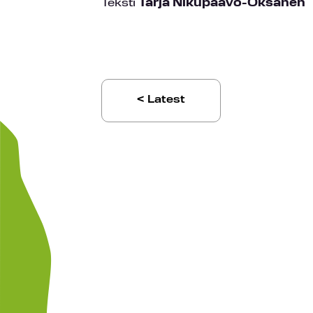
Teksti
Tarja Nikupaavo-Oksanen
< Latest