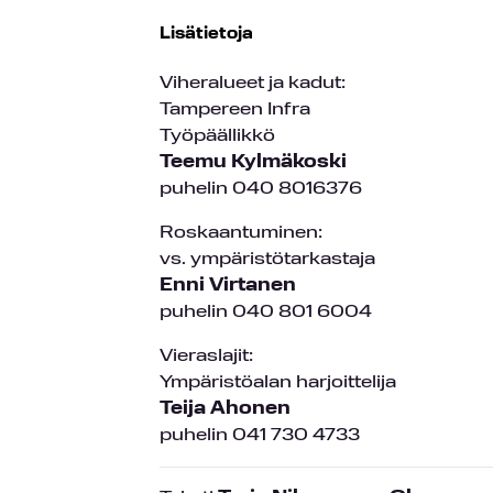
Lisätietoja
Viheralueet ja kadut:
Tampereen Infra
Työpäällikkö
Teemu Kylmäkoski
puhelin 040 8016376
Roskaantuminen:
vs. ympäristötarkastaja
Enni Virtanen
puhelin 040 801 6004
Vieraslajit:
Ympäristöalan harjoittelija
Teija Ahonen
puhelin 041 730 4733