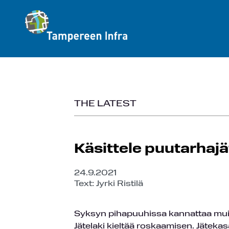
THE LATEST
Käsittele puutarhajä
24.9.2021
Text: Jyrki Ristilä
Syksyn pihapuuhissa kannattaa muista
Jätelaki kieltää roskaamisen. Jätekasa