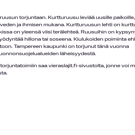
uusun torjuntaan. Kurtturuusu leviää uusille paikoille,
, veden ja ihmisen mukana. Kurtturuusun lehti on kurtt
ukissa on yleensä viisi terälehteä. Ruusuihin on kypsyn
oi hyödyntää hillona tai soseena. Kiulukoiden poiminta e
toon. Tampereen kaupunki on torjunut tänä vuonna
a luonnonsuojelualueiden läheisyydestä.
torjuntatoimiin saa vieraslajit.fi-sivustolta, jonne voi 
sta.