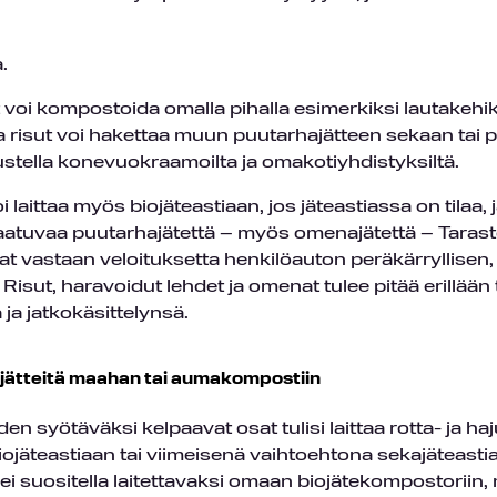
t voi kompostoida omalla pihalla esimerkiksi lautakehi
 risut voi hakettaa muun puutarhajätteen sekaan tai 
edustella konevuokraamoilta ja omakotiyhdistyksiltä.
laittaa myös biojäteastiaan, jos jäteastiassa on tilaa,
aatuvaa puutarhajätettä – myös omenajätettä – Taras
at vastaan veloituksetta henkilöauton peräkärryllisen,
sut, haravoidut lehdet ja omenat tulee pitää erillään 
ja jatkokäsittelynsä.
äjätteitä maahan tai aumakompostiin
n syötäväksi kelpaavat osat tulisi laittaa rotta- ja ha
iojäteastiaan tai viimeisenä vaihtoehtona sekajäteastia
i suositella laitettavaksi omaan biojätekompostoriin, 