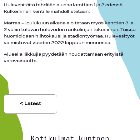
Hulevesitöitä tehdään alussa kenttien 1 ja 2 edessä.
Kulkeminen kentille mahdollistetaan.
Marras – joulukuun aikana aloitetaan myös kenttien 3 ja
2 väliin tulevan huleveden runkolinjan tekeminen. Töissä
huomioidaan hiihtokausi ja stadiontyömaa. Hulevesityöt
valmistuvat vuoden 2022 loppuun mennessä.
Alueella liikkujia pyydetään noudattamaan erityistä
varovaisuutta.
< Latest
Kotikulmat kuntoon