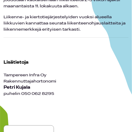
joudutaan katkaisemaan liikenteeltä 2-3 viikon ajaksi
maanantaista 11. lokakuuta alkaen.
Liikenne- ja kiertotiejärjestelyiden vuoksi alueella
liikkuvien kannattaa seurata liikenteenohjauslaitteita ja
liikennemerkkejä erityisen tarkasti.
Lisätietoja
Tampereen Infra Oy
Rakennuttajahortonomi
Petri Kujala
puhelin 050 062 8295