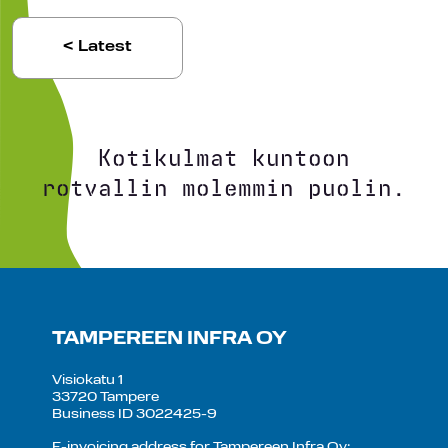
< Latest
Kotikulmat kuntoon
rotvallin molemmin puolin.
TAMPEREEN INFRA OY
Visiokatu 1
33720 Tampere
Business ID 3022425-9
E-invoicing address for Tampereen Infra Oy: