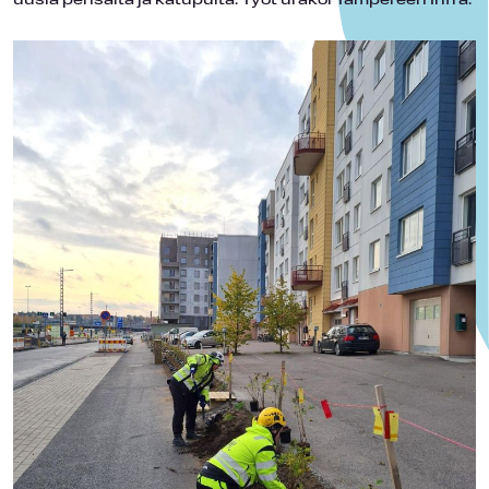
uusia pensaita ja katupuita. Työt urakoi Tampereen Infra.