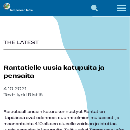
THE LATEST
Rantatielle uusia katupuita ja
pensaita
4.10.2021
Text: Jyrki Ristilä
Raitiotieallianssin katurakennustyöt Rantatien
itäpäässä ovat edenneet suunnitelmien mukaisesti ja
maanantaista 4.10 alkaen alueelle voidaan jo istuttaa