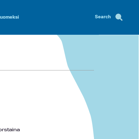
Search
uomeksi
orstaina