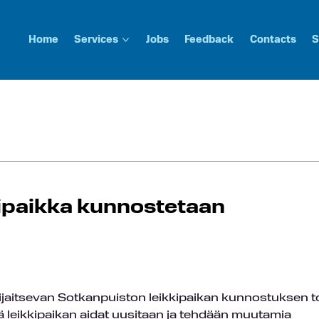
Home
Services
Jobs
Feedback
Contacts
S
ipaikka kunnostetaan
ijaitsevan Sotkanpuiston leikkipaikan kunnostuksen t
 leikkipaikan aidat uusitaan ja tehdään muutamia