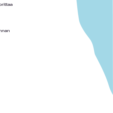
orittaa
innan